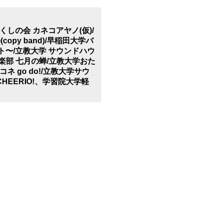
たまじゃくしの会 カネコアヤノ(仮)/
opy band)/早稲田大学バ
ネクト〜/立教大学 サウンドハウ
軽音楽部 七月の蝉/立教大学おた
go do!/立教大学サウ
EERIO!、学習院大学軽