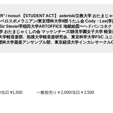
ER° / nosuri 【STUDENT ACT】 asterisk/立教大学 お
ロスポメラニアン/東京理科大学II部うたふ会 Cody・Lee(李)(c
r Stevie/早稲田大学ARTOFFICE 地獄絵図〜ヘドバンコ
x/立教大学 おたまじゃくしの会 マッケンチーズ/跡見学園女子大学 
学軽音楽部、拓殖大学軽音楽研究会、東京科学大学FSC ユニコネ 
京理科大学器楽アンサンブル部、東京経済大学インカレサークルCH
00/当日 ¥1,500 一般前売り￥2,000/当日￥2,500