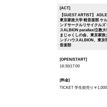
[ACT]
【GUEST ARTIST】 ADL
東京家政大学 軽音楽部 ケルベ
ンドサークルリサイクルズ Si
スALBION paralla
まじゃくしの会、東京家政大
ンドハウスALBION、東
音楽部
[OPEN/START]
16:30/17:00
[料金]
TICKET 学生前売り￥1,0